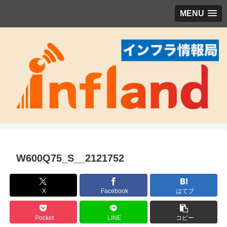
MENU
W600Q75_S__2121752
X
Facebook
はてブ
Pocket
LINE
コピー