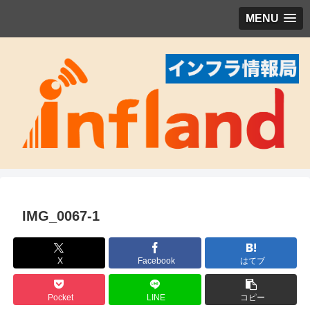
MENU
IMG_0067-1
X
Facebook
はてブ
Pocket
LINE
コピー