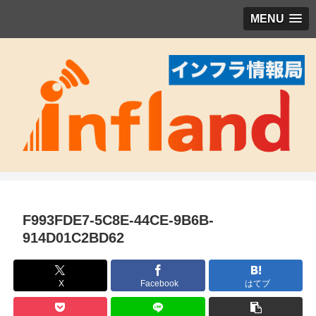
MENU
F993FDE7-5C8E-44CE-9B6B-
914D01C2BD62
X
Facebook
はてブ