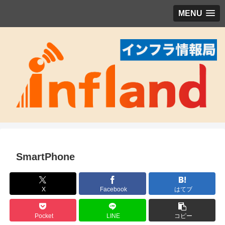
MENU
SmartPhone
X
Facebook
はてブ
Pocket
LINE
コピー