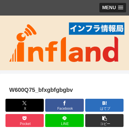
MENU
W600Q75_bfxgbfgbgbv
X
Facebook
はてブ
Pocket
LINE
コピー