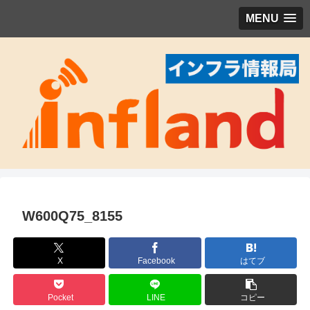
MENU
W600Q75_8155
X
Facebook
はてブ
Pocket
LINE
コピー