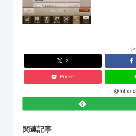
シ
X
Pocket
@Infl
関連記事