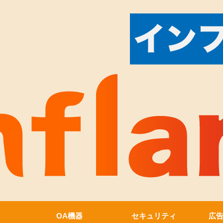
OA機器
セキュリティ
広