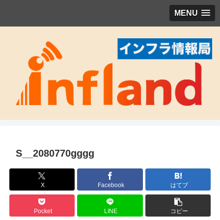
MENU
S__2080770gggg
X
Facebook
はてブ
Pocket
LINE
コピー