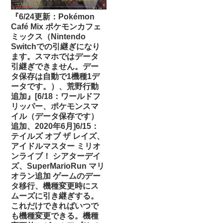
『6/24更新：Pokémon
Café Mix ポケモンカフェ
ミックス（Nintendo
Switchでの引継ぎになり
ます。スマホではデータ
引継ぎできません。デー
タ保存は自動で1機種1デ
ータです。）、荒野行動
追加』[6/18：ワールドフ
リッパー、ポケモンスマ
イル（データ保存です）
追加、2020年6月]6/15：
テイルズ オブ ザ レイズ、
アイドルマスター ミリオ
ンライブ！ シアターデイ
ズ、SuperMarioRun マリ
オラン追加 ゲームのデー
タ移行、機種変更時にス
ムーズに引き継ぎする。
これだけできればいつで
も機種変更できる。機種