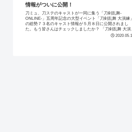
情報がついに公開！
刀ミュ、刀ステのキャストが一同に集う「刀剣乱舞-
ONLINE-」五周年記念の大型イベント「刀剣乱舞 大演練
の総勢７３名のキャスト情報が５月８日に公開されまし
た。もう皆さんはチェックしましたか？ 「刀剣乱舞 大演
練」は２０２０年８月１１日１...
2020.05.