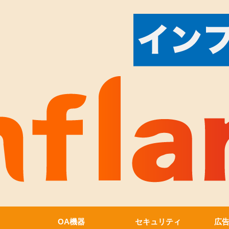
OA機器
セキュリティ
広