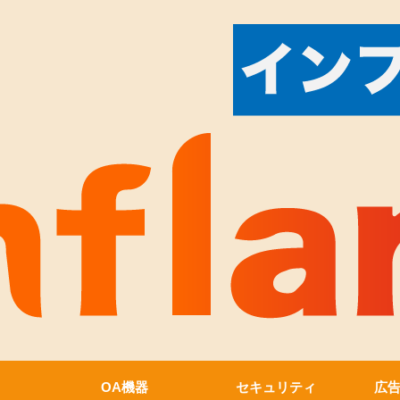
OA機器
セキュリティ
広