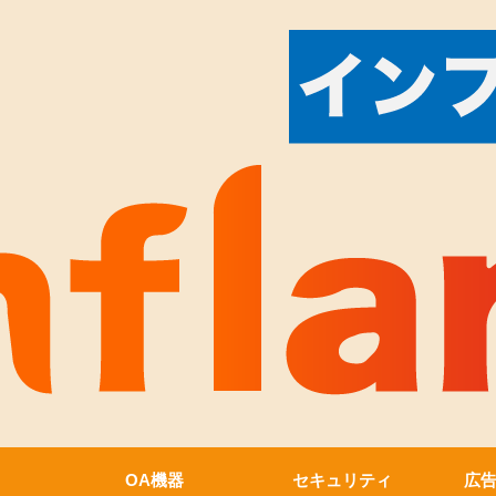
OA機器
セキュリティ
広