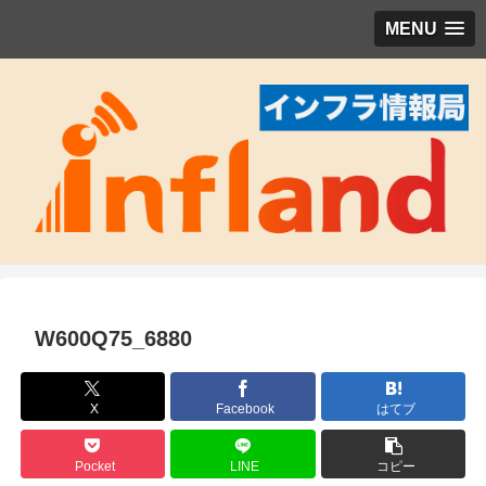
MENU
W600Q75_6880
X
Facebook
はてブ
Pocket
LINE
コピー