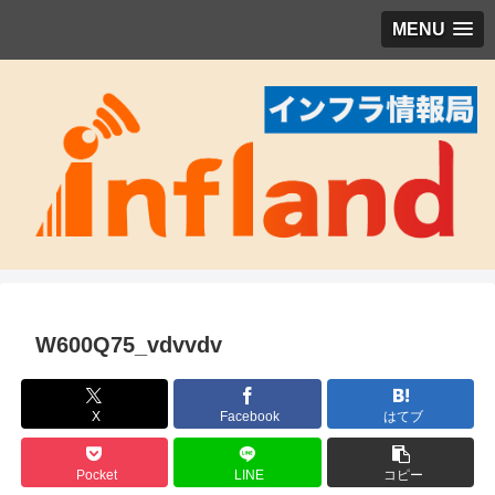
MENU
W600Q75_vdvvdv
X
Facebook
はてブ
Pocket
LINE
コピー