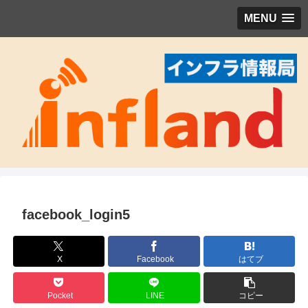
MENU
facebook_login5
X
Facebook
はてブ
Pocket
LINE
コピー