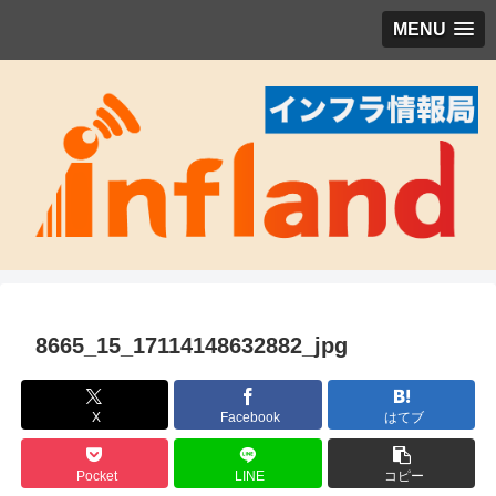
MENU
8665_15_17114148632882_jpg
X
Facebook
はてブ
Pocket
LINE
コピー