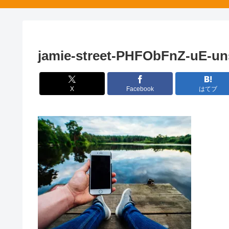
jamie-street-PHFObFnZ-uE-un
X
Facebook
はてブ