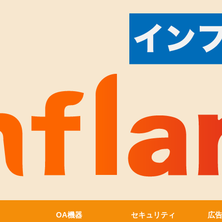
OA機器
セキュリティ
広