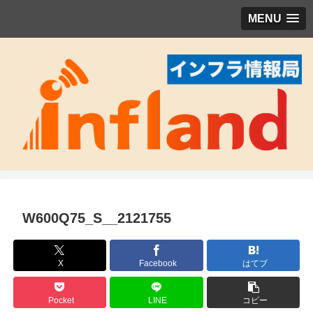
MENU
W600Q75_S__2121755
X
Facebook
はてブ
Pocket
LINE
コピー