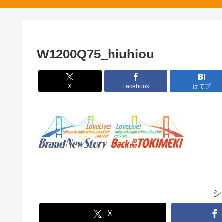
W1200Q75_hiuhiou
X
Facebook
はてブ
シ
X