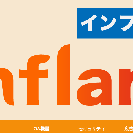
OA機器
セキュリティ
広