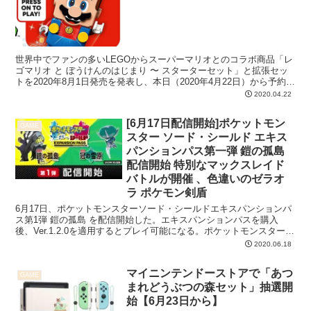
世界中でファンの多いLEGOからスーパーマリオとのコラボ商品「レ
ゴマリオ と ぼうけんのはじまり 〜 スターターセット」と拡張セッ
トを2020年8月1日発売を発表し、本日（2020年4月22日）から予約を
開始しました。 LEGOブロックで作...
2020.04.22
[6月17日配信開始]ポケットモン
GAME
スター ソード・シールド エキス
パンションパス第一弾 鎧の孤島
配信開始 特別なマックスレイド
バトルが開催 、色違いのゼラオ
ラ ポケモン剣盾
6月17日、ポケットモンスターソード・シールドエキスパンションパ
ス第1弾 鎧の孤島 を配信開始した。エキスパンションパスを購入
後、Ver.1.2.0を適用するとプレイ可能になる。ポケットモンスターソ
ード・シールドエキスパンションパスはそれぞ...
2020.06.18
マイニンテンドーストアで「あつ
GAME
まれどうぶつの森セット」抽選開
始【6月23日から】