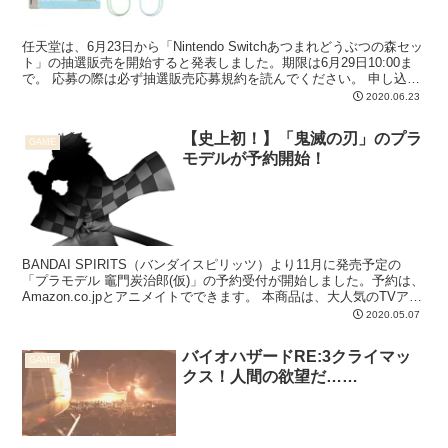
任天堂は、6月23日から「Nintendo Switchあつまれどうぶつの森セッ
ト」の抽選販売を開始すると発表しました。期限は6月29日10:00ま
で。 応募の際は必ず抽選販売応募規約を読んでください。 申し込み
方法 「Nintendo S...
2020.06.23
【史上初！】「鬼滅の刃」のプラ
GAME
モデルが予約開始！
BANDAI SPIRITS（バンダイスピリッツ）より11月に発売予定の
「プラモデル 竈門炭治郎(仮)」の予約受付が開始しました。予約は、
Amazon.co.jpとアニメイトでできます。 本商品は、大人気のTVアニ
メ「鬼滅の刃」の主人公「竈...
2020.05.07
バイオハザードRE:3クライマッ
GAME
クス！人間の欲望だ……