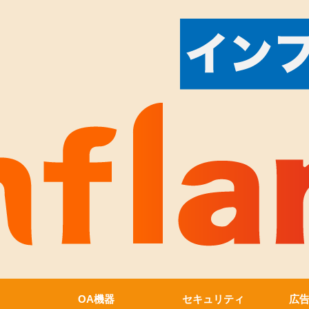
OA機器
セキュリティ
広