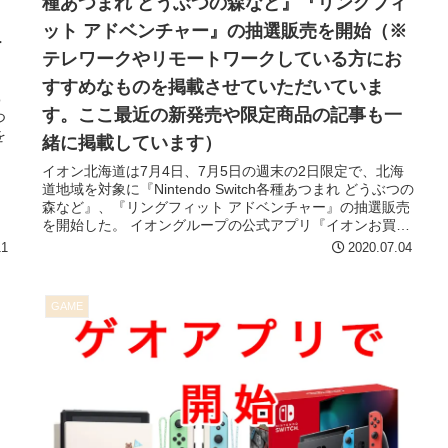
種あつまれ どうぶつの森など』『リングフィ
ット アドベンチャー』の抽選販売を開始（※
チ
テレワークやリモートワークしている方にお
すすめなものを掲載させていただいていま
o
す。ここ最近の新発売や限定商品の記事も一
つ
を
緒に掲載しています）
イオン北海道は7月4日、7月5日の週末の2日限定で、北海
道地域を対象に『Nintendo Switch各種あつまれ どうぶつの
森など』、『リングフィット アドベンチャー』の抽選販売
を開始した。 イオングループの公式アプリ『イオンお買い
物アプ...
11
2020.07.04
GAME