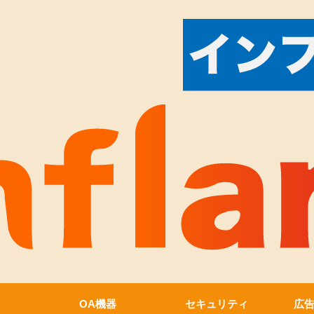
OA機器
セキュリティ
広