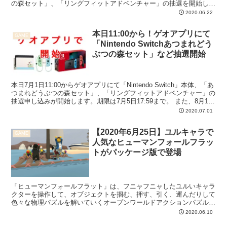
の森セット」、「リングフィットアドベンチャー」の抽選を開始しま
す。応募期間は6月2...
2020.06.22
本日11:00から！ゲオアプリにて
GAME
「Nintendo Switchあつまれどう
ぶつの森セット」など抽選開始
本日7月1日11:00からゲオアプリにて「Nintendo Switch」本体、「あ
つまれどうぶつの森セット」、「リングフィットアドベンチャー」の
抽選申し込みが開始します。期限は7月5日17:59まで。 また、8月16
日納品予定分については...
2020.07.01
【2020年6月25日】ユルキャラで
GAME
人気なヒューマンフォールフラッ
トがパッケージ版で登場
「ヒューマンフォールフラット」は、フニャフニャしたユルいキャラ
クターを操作して、オブジェクトを掴む、押す、引く、運んだりして
色々な物理パズルを解いていくオープンワールドアクションパズルゲ
ームです。 シングルプレイ、画面分割2P協力プレイ、ま...
2020.06.10