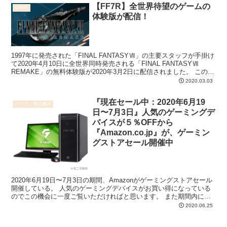
【FF7R】全世界待望のゲームの
GAME
体験版が配信！
1997年に発売された「FINAL FANTASYⅦ」の主要スタッフが手掛け
て2020年4月10日に全世界同時発売される「FINAL FANTASYⅦ
REMAKE」の無料体験版が2020年3月2日に配信されました。 この無
料体験版ではゲー...
2020.03.03
『現在セール中：2020年6月19
パソコン周辺機器
日〜7月3日』人気のゲーミングデ
バイスが５％OFFから
『Amazon.co.jp』が、ゲーミン
グストアセール開催中
2020年6月19日〜7月3日の期間、Amazonがゲーミングストアセール
開催している。 人気のゲーミングデバイスがお買い得になっている
のでこの機会に一度ご覧いただければと思います。 また期間内に私
からピックアップ商品を紹介しようと思います...
2020.06.25