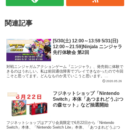
関連記事
[5/30(土) 12:00～13:59 5/31(日)
Rakuten UN-LIMIT
12:00～21:59]Ninjala ニンジャラ
先行体験会 第2回
対戦ニンジャガムアクションゲーム『ニンジャラ』、発売前に体験で
きるのはうれしい。私は前回通信障害でプレイできなかったので今回
こそと思ってます。どんなものか見ていこうと思います。
(function(b,c,f,g,a,d,e){b.Mosh...
2020.05.26
フジネットショップ「Nintendo
GAME
Switch」本体「あつまれどうぶつ
の森セット」など抽選開始
フジネットショップはアプリ会員限定で6月22日から「Nintendo
Switch」本体、「Nintendo Switch Lite」本体、「あつまれどうぶつ