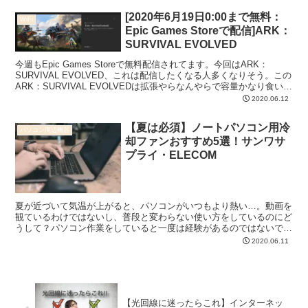
[2020年6月19日0:00まで無料：
WiFi
Epic Games Storeで配信]ARK：
SURVIVAL EVOLVED
今週もEpic Games Storeで無料配信されてます。今回はARK：
SURVIVAL EVOLVED、これは配信したくなる人多くなりそう。この
ARK：SURVIVAL EVOLVEDは拡張やらなんやらで容量かなり食いま
す。増設必須にな...
2020.06.12
【夏は必須】ノートパソコン用冷
パソコン周辺機器
却ファンおすすめ5選！サンワサ
プライ・ELECOM
夏が近づいて気温が上がると、パソコンがいつもより熱い…。動画を
観ているわけではないし、普段と変わらない使い方をしているのにど
うして？パソコン作業をしていると一度は経験があるのではないでし
ょうか。 私も経験があります。真夏はキーボードが熱くて...
2020.06.11
【光回線に迷ったらこれ】インターネッ