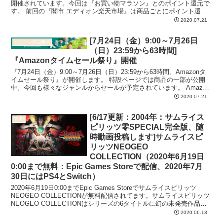
開催されています。今回は『お買い物マラソン』とのポイント還元で
す。 前回の『闇市 エディオン楽天市場』は商品ごとにポイント還元
がありましたが、今回は商品に割引が適用された...
2020.07.21
[7月24日（金）9:00～7月26日
パソコン周辺機器
（日）23:59から63時間]
『Amazonタイムセール祭り』開催
『7月24日（金）9:00～7月26日（日）23:59から63時間、Amazonタ
イムセール祭り』が開催します。 特設ページでは商品の一部が公開
中。今回も様々なジャンルからセールが予定されています。 Amazon
タイムセール祭り Dell ...
2020.07.21
[6/17更新：2004年：サムライス
WiFi
ピリッツ零SPECIAL完全版、随
時動画投稿します]サムライスピ
リッツNEOGEO
COLLECTION（2020年6月19日
0:00まで無料：Epic Games Storeで配信、2020年7月
30日にはPS4とSwitch）
2020年6月19日0:00までEpic Games Storeでサムライスピリッツ
NEOGEO COLLECTIONが無料配信されてます。サムライスピリッツ
NEOGEO COLLECTIONはシリーズの6タイトルに幻の未発売作品を
加えた計...
2020.06.13