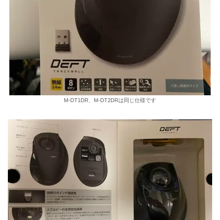
M-DT1DR、M-DT2DRは同じ仕様です