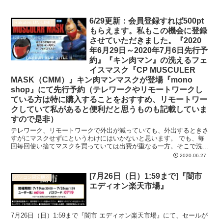
6/29更新：会員登録すれば500pt
Rakuten UN-LIMIT
もらえます。私もこの機会に登録
させていただきました。『2020
年6月29日～2020年7月6日先行予
約』『キン肉マン』の洗えるフェ
イスマスク『CP MUSCULER
MASK（CMM）』キン肉マンマスクが登場『mono
shop』にて先行予約（テレワークやリモートワークし
ている方は特に購入することをおすすめ、リモートワー
クしていて私があると便利だと思うものも記載していま
すので是非）
テレワーク、リモートワークで外出が減っていても、外出するときさ
すがにマスクせずにというわけにはいかないと思います。 でも、毎
回毎回使い捨てマスクを買っていては出費が重なる一方。そこで洗え
るマスクを買えば、テレワークやリモートワークで外出ほと...
2020.06.27
[7月26日（日）1:59まで]『闇市
パソコン周辺機器
エディオン楽天市場』
7月26日（日）1:59まで『闇市 エディオン楽天市場』にて、セールが