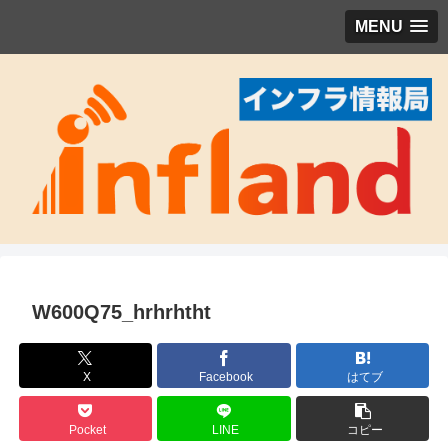
MENU
W600Q75_hrhrhtht
X
Facebook
はてブ
Pocket
LINE
コピー