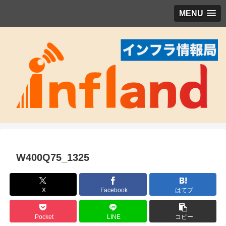
MENU
W400Q75_1325
X
Facebook
はてブ
Pocket
LINE
コピー