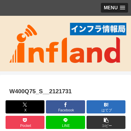
MENU
W400Q75_S__2121731
X
Facebook
はてブ
Pocket
LINE
コピー