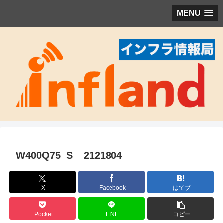
MENU
W400Q75_S__2121804
X
Facebook
はてブ
Pocket
LINE
コピー