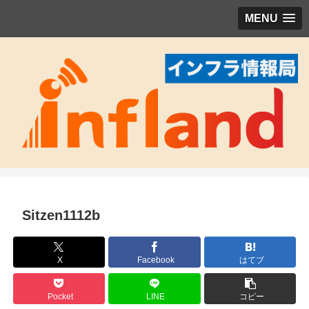
MENU
Sitzen1112b
X
Facebook
はてブ
Pocket
LINE
コピー