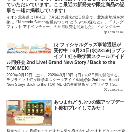
ていただいています。ここ最近の新発売や限定商品の記
事も一緒に掲載しています）
イオン北海道は7月4日、7月5日の週末の2日限定で、北海道地域を対
象に『Nintendo Switch各種あつまれ どうぶつの森など』、『リング
フィット アドベンチャー』の抽選販売を開始した。 イオングループ
の公式アプリ『イオンお買い物アプ...
2020.07.04
[オフィシャルグッズ事前通販が
WiFi
受付中：6月24日(水)23:59]ラブラ
イブ！虹ヶ咲学園スクールアイド
ル同好会 2nd Live! Brand New Story / Back to the
TOKIMEKI
2020年9月12日（土）、2020年9月13日（日）の2日間で開催する、
ラブライブ！虹ヶ咲学園スクールアイドル同好会 2nd Live! Brand
New Story/ Back to the TOKIMEKIの事前物販がラブライブ！S...
2020.06.17
あつまれどうぶつの森アップデー
GAME
ト後初プレイしてみた！
発売から１ヶ月経ちますが未だ人気の衰えないあつまれどうぶつの森