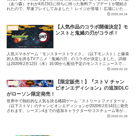
（あつ森）それが4月23日に待ちに待った無料アップデートが開始さ
れたので、早速プレイしてみました！ レイジが登場！ 広場にいたの
ですぐに見つけられました。ここではタヌキ商店では手...
2020.04.24
【人気作品のコラボ開催決定】モ
GAME
ンストと鬼滅の刃がコラボ！
人気スマホゲーム「モンスターストライク」（以下モンスト）と爆発
的人気を誇るTVアニメ「鬼滅の刃」のコラボが決定しました。詳細
は2020年2月12日（水）16:00から配信予定のモンストニュースで発
表されるそうなので、楽しみですね。 現在発表...
2020.02.10
【限定販売！】『ストⅤ チャン
GAME
ピオンエディション』の追加DLC
がローソン限定発売！
世界中で熱狂的な人気を誇る格闘ゲーム「ストリートファイターⅤ」
（以下ストⅤ）のチャンピオンエディションが2020年2月14日に発売
されます。シーズン4までの追加キャラクターやコスチューム等が全
て盛り込まれており、これからプレイする人にもオス...
2020.01.28