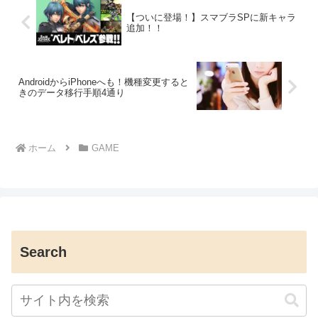
【ついに登場！】スマブラSPに新キャラ
追加！！
AndroidからiPhoneへも！機種変更すると
きのデータ移行手順4通り
ホーム
GAME
Search