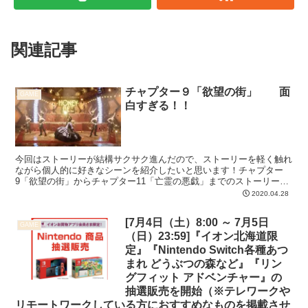
関連記事
チャプター９「欲望の街」 面
GAME
白すぎる！！
今回はストーリーが結構サクサク進んだので、ストーリーを軽く触れ
ながら個人的に好きなシーンを紹介したいと思います！チャプター
9「欲望の街」からチャプター11「亡霊の悪戯」までのストーリーで
す。ではではさっそく！ チャプター９「欲望の街」 前回...
2020.04.28
[7月4日（土）8:00 ～ 7月5日
GAME
（日）23:59]『イオン北海道限
定』『Nintendo Switch各種あつ
まれ どうぶつの森など』『リン
グフィット アドベンチャー』の
抽選販売を開始（※テレワークや
リモートワークしている方におすすめなものを掲載させ