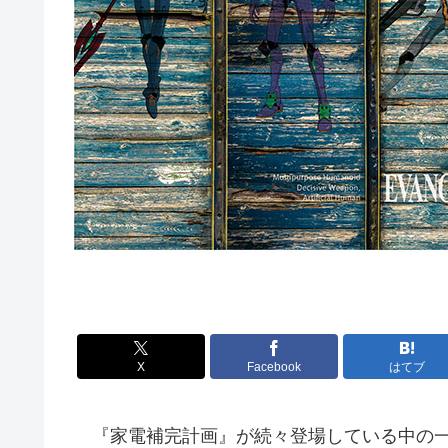
X
Facebook
はてブ
『家電補完計画』が続々登場している中の一