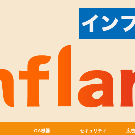
OA機器
セキュリティ
広