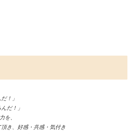
んだ！」
るんだ！」
魅力を、
て頂き、好感・共感・気付き