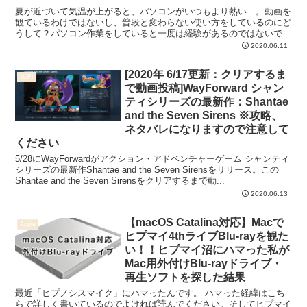
夏が近づいて気温が上がると、パソコンがいつもより熱い…。動画を
観ているわけではないし、普段と変わらない使い方をしているのにど
うして？パソコン作業をしていると一度は経験があるのではないでし
ょうか。 私も経験があります。真夏はキーボードが熱くて...
2020.06.11
[2020年 6/17更新：クリアするま
WiFi
で動画投稿]WayForward シャン
ティシリーズの最新作：Shantae
and the Seven Sirens ※攻略、
ネタバレになりますので注意して
ください
5/28にWayForwardがアクション・アドベンチャーゲーム シャンティ
シリーズの最新作Shantae and the Seven Sirensをリリース。この
Shantae and the Seven Sirensをクリアするまで動...
2020.06.13
【macOS Catalina対応】Macで
Apple
ヒプマイ4thライブBlu-rayを観た
い！！ヒプマイ沼にハマった私が
Mac用外付けBlu-rayドライブ・
再生ソフトを探した結果
最近「ヒプノシスマイク」にハマったんです。 ハマった経緯はこち
らで詳しく書いているのでよければ読んでください。そしてヒプマイ