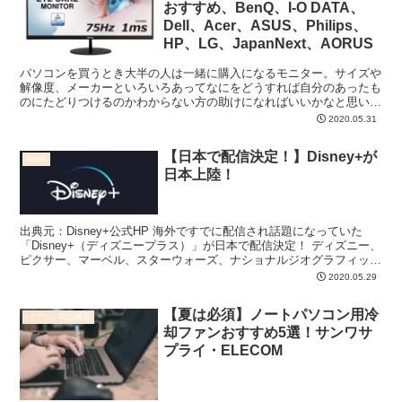
おすすめ、BenQ、I-O DATA、
Dell、Acer、ASUS、Philips、
HP、LG、JapanNext、AORUS
パソコンを買うとき大半の人は一緒に購入になるモニター。サイズや
解像度、メーカーといろいろあってなにをどうすれば自分のあったも
のにたどりつけるのかわからない方の助けになればいいかなと思い書
かせてもらいました。 モニターにも選ぶポイントがあって...
2020.05.31
【日本で配信決定！】Disney+が
Apple
日本上陸！
出典元：Disney+公式HP 海外ですでに配信され話題になっていた
「Disney+（ディズニープラス）」が日本で配信決定！ ディズニー、
ピクサー、マーベル、スターウォーズ、ナショナルジオグラフィック
の動画が楽しめるサービスです。 配信は2...
2020.05.29
【夏は必須】ノートパソコン用冷
パソコン周辺機器
却ファンおすすめ5選！サンワサ
プライ・ELECOM